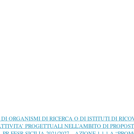
DI ORGANISMI DI RICERCA O DI ISTITUTI DI RI
ATTIVITA’ PROGETTUALI NELL’AMBITO DI PROPOS
 PR FESR SICILIA 2021/2027 – AZIONE 1.1.1.A “P