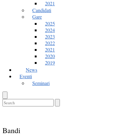
2021
Candidati
Gare
2025
2024
2023
2022
2021
2020
2019
News
Eventi
Seminari
Open
search
bar
Close
search
bar
Bandi