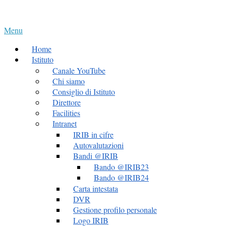
Skip
Home
to
Menu
content
Menu
Home
Istituto
Canale YouTube
Chi siamo
Consiglio di Istituto
Direttore
Facilities
Intranet
IRIB in cifre
Autovalutazioni
Bandi @IRIB
Bando @IRIB23
Bando @IRIB24
Carta intestata
DVR
Gestione profilo personale
Logo IRIB