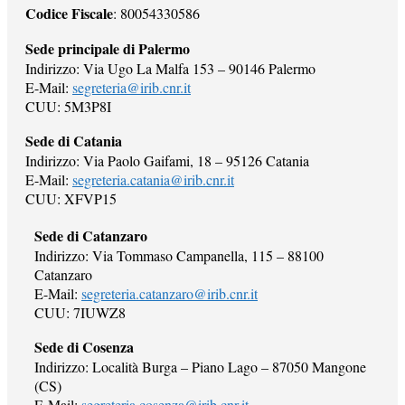
Codice Fiscale
: 80054330586
Sede principale di Palermo
Indirizzo: Via Ugo La Malfa 153 – 90146 Palermo
E-Mail:
segreteria@irib.cnr.it
CUU: 5M3P8I
Sede di Catania
Indirizzo: Via Paolo Gaifami, 18 – 95126 Catania
E-Mail:
segreteria.catania@irib.cnr.it
CUU: XFVP15
Sede di Catanzaro
Indirizzo: Via Tommaso Campanella, 115 – 88100
Catanzaro
E-Mail:
segreteria.catanzaro@irib.cnr.it
CUU: 7IUWZ8
Sede di Cosenza
Indirizzo: Località Burga – Piano Lago – 87050 Mangone
(CS)
E-Mail:
segreteria.cosenza@irib.cnr.it