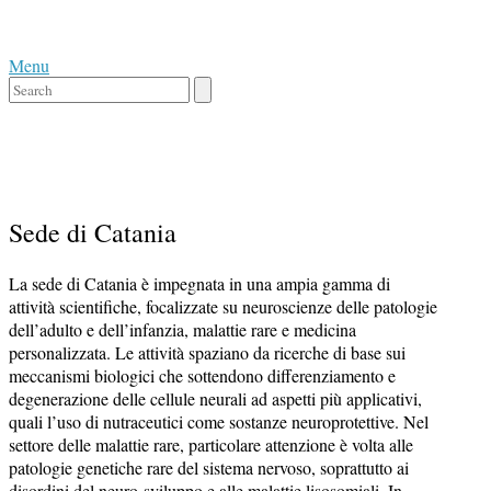
Skip
Home
to
Menu
content
Menu
Close
search
bar
Sede di Catania
La sede di Catania è impegnata in una ampia gamma di
attività scientifiche, focalizzate su neuroscienze delle patologie
dell’adulto e dell’infanzia, malattie rare e medicina
personalizzata. Le attività spaziano da ricerche di base sui
meccanismi biologici che sottendono differenziamento e
degenerazione delle cellule neurali ad aspetti più applicativi,
quali l’uso di nutraceutici come sostanze neuroprotettive. Nel
settore delle malattie rare, particolare attenzione è volta alle
patologie genetiche rare del sistema nervoso, soprattutto ai
disordini del neuro-sviluppo e alle malattie lisosomiali. In