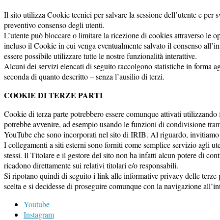
Il sito utilizza Cookie tecnici per salvare la sessione dell’utente e per 
preventivo consenso degli utenti.
L’utente può bloccare o limitare la ricezione di cookies attraverso le o
incluso il Cookie in cui venga eventualmente salvato il consenso all’i
essere possibile utilizzare tutte le nostre funzionalità interattive.
Alcuni dei servizi elencati di seguito raccolgono statistiche in forma a
seconda di quanto descritto – senza l’ausilio di terzi.
COOKIE DI TERZE PARTI
Cookie di terza parte potrebbero essere comunque attivati utilizzando f
potrebbe avvenire, ad esempio usando le funzioni di condivisione tram
YouTube che sono incorporati nel sito di IRIB. Al riguardo, invitiamo a 
I collegamenti a siti esterni sono forniti come semplice servizio agli ute
stessi. Il Titolare e il gestore del sito non ha infatti alcun potere di co
ricadono direttamente sui relativi titolari e/o responsabili.
Si ripotano quindi di seguito i link alle informative privacy delle terze
scelta e si decidesse di proseguire comunque con la navigazione all’inte
Youtube
Instagram