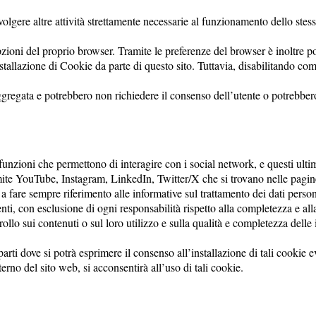
svolgere altre attività strettamente necessarie al funzionamento dello stess
pzioni del proprio browser. Tramite le preferenze del browser è inoltre pos
nstallazione di Cookie da parte di questo sito. Tuttavia, disabilitando 
ggregata e potrebbero non richiedere il consenso dell’utente o potrebbero
unzioni che permettono di interagire con i social network, e questi ulti
ite YouTube, Instagram, LinkedIn, Twitter/X che si trovano nelle pagine
fare sempre riferimento alle informative sul trattamento dei dati personal
nti, con esclusione di ogni responsabilità rispetto alla completezza e alla
ntrollo sui contenuti o sul loro utilizzo e sulla qualità e completezza delle 
 parti dove si potrà esprimere il consenso all’installazione di tali cooki
rno del sito web, si acconsentirà all’uso di tali cookie.