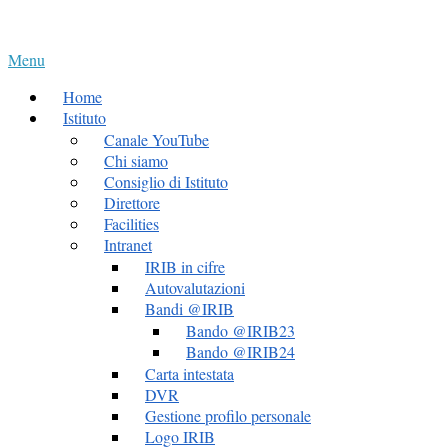
Skip
Home
to
Menu
content
Menu
Home
Istituto
Canale YouTube
Chi siamo
Consiglio di Istituto
Direttore
Facilities
Intranet
IRIB in cifre
Autovalutazioni
Bandi @IRIB
Bando @IRIB23
Bando @IRIB24
Carta intestata
DVR
Gestione profilo personale
Logo IRIB