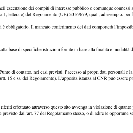
 nell’esecuzione dei compiti di interesse pubblico o comunque connessi all’
a 1, lettera e) del Regolamento (UE) 2016/679, quali, ad esempio. per f
ati è obbligatorio. Il mancato conferimento dei dati comporterà l’impossibil
sulla base di specifiche istruzioni fornite in base alla finalità e modalit
 Punto di contatto, nei casi previsti, l’accesso ai propri dati personali e la
(artt. 15 e ss. del Regolamento). L’apposita istanza al CNR può essere pr
o riferiti effettuato attraverso questo sito avvenga in violazione di quant
revisto dall’art. 77 del Regolamento stesso, o di adire le opportune sedi