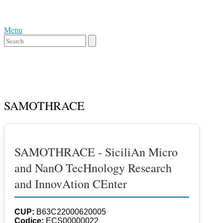
Skip
Home
to
Menu
content
Menu
Close
search
bar
SAMOTHRACE
SAMOTHRACE - SiciliAn Micro
and NanO TecHnology Research
and InnovAtion CEnter
CUP:
B63C22000620005
Codice:
ECS00000022