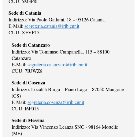
CUU: 5M3P8I
Sede di Catania
Indirizzo: Via Paolo Gaifami, 18 – 95126 Catania
E-Mail:
segreteria.catania@irib.cnr.it
CUU: XFVP15
Sede di Catanzaro
Indirizzo: Via Tommaso Campanella, 115 – 88100
Catanzaro
E-Mail:
segreteria.catanzaro@irib.cnr.it
CUU: 7IUWZ8
Sede di Cosenza
Indirizzo: Località Burga – Piano Lago – 87050 Mangone
(CS)
E-Mail:
segreteria.cosenza@irib.cnr.it
CUU: I6F015
Sede di Messina
Indirizzo: Via Vincenzo Leanza SNC - 98164 Mortelle
(ME)