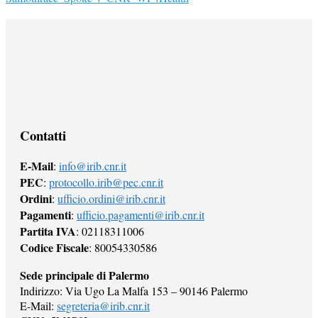
Contatti
E-Mail
:
info@irib.cnr.it
PEC
:
protocollo.irib@pec.cnr.it
Ordini
:
ufficio.ordini@irib.cnr.it
Pagamenti
:
ufficio.pagamenti@irib.cnr.it
Partita IVA
: 02118311006
Codice Fiscale
: 80054330586
Sede principale di Palermo
Indirizzo: Via Ugo La Malfa 153 – 90146 Palermo
E-Mail:
segreteria@irib.cnr.it