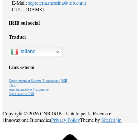
E-Mail:
segreteria.messina@irib.cnr.it
CUU: 4DAM81
IRIB sui social
Traduci
Italiano
Link esterni
Dipartimento di Scienze Biomediche (DSB)
CNR
Amministrazione Trasparente
Open Access CNR
Copyright © 2026 CNR-IRIB - Istituto per la Ricerca e
l'Innovazione Biomedica
Privacy Policy
Theme by
SiteOrigin
Scroll
to
top