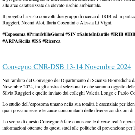
alle aree caratterizzate da elevato rischio ambientale.
Il progetto ha visto coinvolti due gruppi di ricerca di IRIB ed in par
Ruggieri, Noemi Aloi, Ilaria Cosentini e Alessia Li Vigni.
#Esposoma #PrimiMilleGiorni #SIN #SaluteInfantile #IRIB #
#ARPASicilia #ISS #Ricerca
Open
post
Convegno CNR-DSB 13-14 Novembre 2024
Nell’ambito del Convegno del Dipartimento di Scienze Biomediche dal 
Novembre 2024, tra gli abstract selezionati e che saranno oggetto dell
Silvia Ruggieri e quello inviato dai colleghi Valeria Longo e Paolo 
Lo studio dell’esposoma umano nella sua totalità è essenziale per ident
quali possano essere le cause concomitanti delle diverse condizioni di 
Lo scopo di questo Convegno è fare conoscere le diverse realtà operant
informazioni ottenute da questi studi alle politiche di prevenzione per l