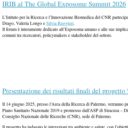
IRIB al The Global Exposome Summit 2026
L’Istituto per la Ricerca e l’Innovazione Biomedica del CNR partecip
Drago, Valeria Longo e
Silvia Ruggieri
.
Il forum è interamente dedicato all’Esposoma umano e alle sue implicazio
comuni tra ricercatori, policymakers e stakeholder del settore.
Open
post
Presentazione dei risultati finali del progetto
Il 14 giugno 2025, presso l’Area della Ricerca di Palermo, verranno pre
Piano Sanitario Nazionale 2019 e promosso dall’ASP di Siracusa – Dip
Consiglio Nazionale delle Ricerche (CNR), sede di Palermo.
Il progetto ha indagato le interazioni tra ambiente e salute, con l’obie