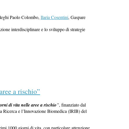
lleghi Paolo Colombo,
Ilaria Cosentini
, Gaspare
ione interdisciplinare e lo sviluppo di strategie
aree a rischio”
rni di vita nelle aree a rischio
”
, finanziato dal
la Ricerca e l’Innovazione Biomedica (IRIB) del
rimi 1000 giorni di vita, con particolare attenzione