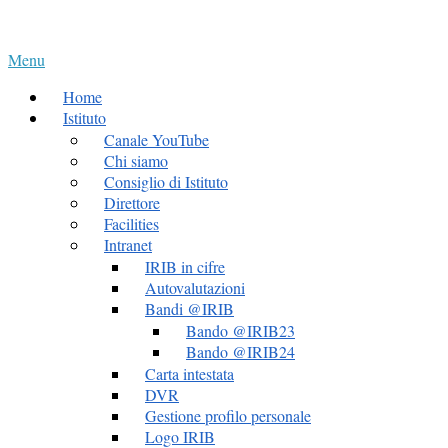
Skip
Home
to
Menu
content
Menu
Home
Istituto
Canale YouTube
Chi siamo
Consiglio di Istituto
Direttore
Facilities
Intranet
IRIB in cifre
Autovalutazioni
Bandi @IRIB
Bando @IRIB23
Bando @IRIB24
Carta intestata
DVR
Gestione profilo personale
Logo IRIB