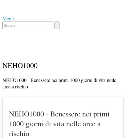
Skip
Home
to
Menu
content
Menu
Close
search
bar
NEHO1000
NEHO1000 - Benessere nei primi 1000 giorni di vita nelle
aree a rischio
NEHO1000 - Benessere nei primi
1000 giorni di vita nelle aree a
rischio