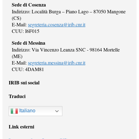
Sede di Cosenza
Indirizzo: Località Burga – Piano Lago – 87050 Mangone
(CS)
E-Mail:
segreteria.cosenza@irib.cnr.it
CUU: I6F015
Sede di Messina
Indirizzo: Via Vincenzo Leanza SNC - 98164 Mortelle
(ME)
E-Mail:
segreteria.messina@irib.cnr.it
CUU: 4DAM81
IRIB sui social
Traduci
Italiano
Link esterni