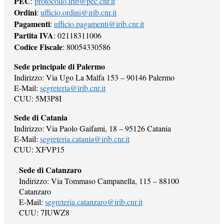
PEC
:
protocollo.irib@pec.cnr.it
Ordini
:
ufficio.ordini@irib.cnr.it
Pagamenti
:
ufficio.pagamenti@irib.cnr.it
Partita IVA
: 02118311006
Codice Fiscale
: 80054330586
Sede principale di Palermo
Indirizzo: Via Ugo La Malfa 153 – 90146 Palermo
E-Mail:
segreteria@irib.cnr.it
CUU: 5M3P8I
Sede di Catania
Indirizzo: Via Paolo Gaifami, 18 – 95126 Catania
E-Mail:
segreteria.catania@irib.cnr.it
CUU: XFVP15
Sede di Catanzaro
Indirizzo: Via Tommaso Campanella, 115 – 88100
Catanzaro
E-Mail:
segreteria.catanzaro@irib.cnr.it
CUU: 7IUWZ8