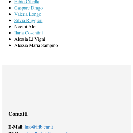
Fabio Cibella
Gaspare Drago
Valeria Longo
Silvia Ruggieri
Noemi Aloi
Ilaria Cosentini
Alessia Li Vigni
Alessia Maria Sampino
Contatti
E-Mail
:
info@irib.cnr.it